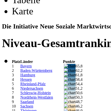
Karte
Die Initiative Neue Soziale Marktwirt
Niveau-Gesamtranki
Platz
Länder
Punkte
1
Bayern
65,8
2
Baden-Württemberg
62,2
3
Hamburg
61,8
4
Hessen
58,4
5
Rheinland-Pfalz
54,4
6
Niedersachsen
51,2
7
Schleswig-Holstein
50,6
8
Nordrhein-Westfalen
50,3
9
Saarland
48,7
10
Sachsen
46,2
11
Thüringen
46,0