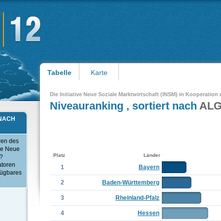
Tabelle
Karte
Die Initiative Neue Soziale Marktwirtschaft (INSM) in Kooperation
Niveauranking , sortiert nach
ALG
 NACH
ren des
ve Neue
Platz
Länder
o?
atoren
1
Bayern
fügbares
2
Baden-Württemberg
3
Rheinland-Pfalz
4
Hessen