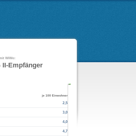
 mit WiWo:
 II-Empfänger
je 100 Einwohner
2,5
3,0
7.
Sch
4,0
4,7