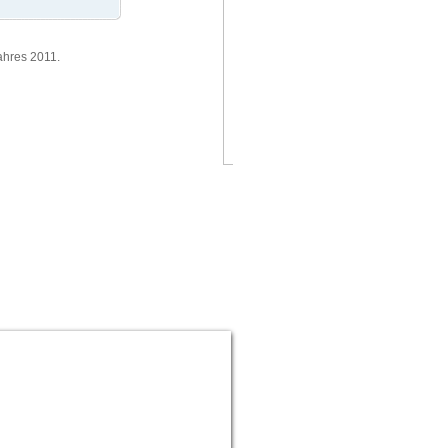
2.
Baden-Württem
ahres 2011.
schlechter