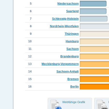
5
Niedersachsen
6
Saarland
7
Schleswig-Holstein
8
Nordrhein-Westfalen
9
Thüringen
10
Hamburg
11
Sachsen
12
Brandenburg
13
Mecklenburg-Vorpommern
14
Sachsen-Anhalt
15
Bremen
16
Berlin
Webfähige Grafik