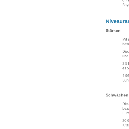
0,7 
Bay
Niveaura
Stärken
Mit 
hatt
Die 
und 
2,5 
es 5
4.96
Bund
Schwächen
Die 
beza
Eur
20,6
Kita