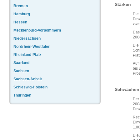
Stärken
Bremen
Hamburg
Die 
Pro
Hessen
zwei
Mecklenburg-Vorpommern
Das 
2008
Niedersachsen
Die 
Nordrhein-Westfalen
Schn
Rheinland-Pfalz
Plat
Saarland
Auf 
bis 
Sachsen
Proz
Sachsen-Anhalt
Schleswig-Holstein
Schwächen
Thüringen
Der 
2008
Pro
Rech
Einw
1.00
Die 