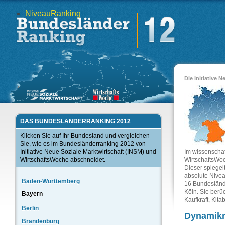
Niveau
Ranking
Die Initiative 
DAS BUNDESLÄNDERRANKING 2012
Klicken Sie auf Ihr Bundesland und vergleichen
Sie, wie es im Bundesländerranking 2012 von
Initiative Neue Soziale Marktwirtschaft (INSM) und
Im wissenschaf
WirtschaftsWoche abschneidet.
WirtschaftsWoc
Dieser spiegel
absolute Nivea
Baden-Württemberg
16 Bundesländ
Köln. Sie berü
Bayern
Kaufkraft, Kit
Berlin
Dynamikr
Brandenburg