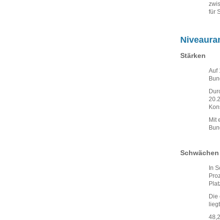
zwis
für 
Niveaura
Stärken
Auf 
Bund
Durc
20.2
Kon
Mit 
Bund
Schwächen
In S
Proz
Plat
Die 
lieg
48,2