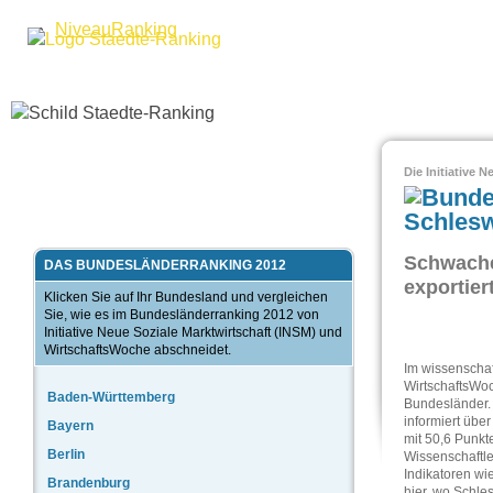
Niveau
Ranking
Die Initiative 
Schlesw
Schwache
DAS BUNDESLÄNDERRANKING 2012
exportier
Klicken Sie auf Ihr Bundesland und vergleichen
Sie, wie es im Bundesländerranking 2012 von
Initiative Neue Soziale Marktwirtschaft (INSM) und
WirtschaftsWoche abschneidet.
Im wissenschaf
WirtschaftsWoc
Baden-Württemberg
Bundesländer. 
informiert übe
Bayern
mit 50,6 Punkt
Berlin
Wissenschaftle
Indikatoren wi
Brandenburg
hier, wo Schles