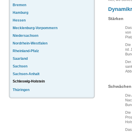
Bremen
Dynamikr
Hamburg
Stärken
Hessen
Das 
Mecklenburg-Vorpommern
von 
Niedersachsen
Plat
Nordrhein-Westfalen
Die 
ist.
Rheinland-Pfalz
Bund
Saarland
Der 
Sachsen
sank
Abb
Sachsen-Anhalt
Schleswig-Holstein
Schwächen
Thüringen
Die 
Nach
Bund
Die 
Pro
Hols
Das 