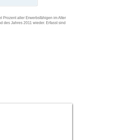
2.
Baden-Württem
el Prozent aller Erwerbsfähigen im Alter
nd des Jahres 2011 wieder. Erfasst sind
schlechter