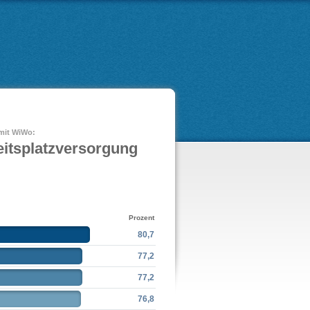
 mit WiWo:
eitsplatzversorgung
Prozent
80,7
77,2
7.
Sch
77,2
76,8