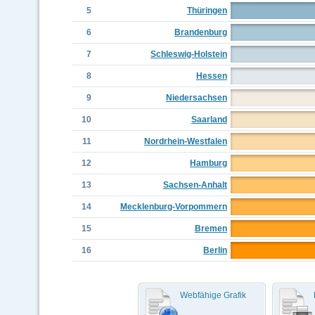
5
Thüringen
6
Brandenburg
7
Schleswig-Holstein
8
Hessen
9
Niedersachsen
10
Saarland
11
Nordrhein-Westfalen
12
Hamburg
13
Sachsen-Anhalt
14
Mecklenburg-Vorpommern
15
Bremen
16
Berlin
Webfähige Grafik