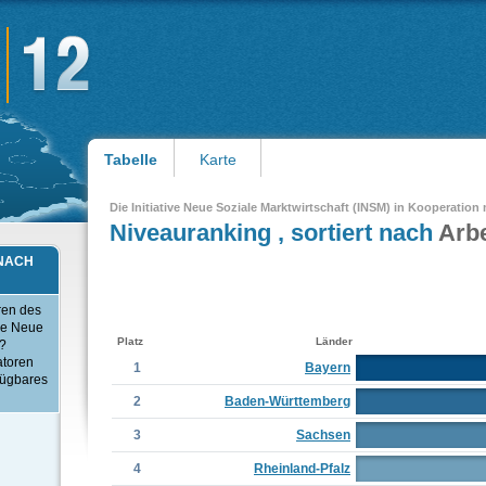
Tabelle
Karte
Die Initiative Neue Soziale Marktwirtschaft (INSM) in Kooperation
Niveauranking , sortiert nach
Arb
 NACH
ren des
ve Neue
Platz
Länder
o?
atoren
1
Bayern
fügbares
2
Baden-Württemberg
3
Sachsen
4
Rheinland-Pfalz