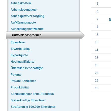
Arbeitskosten
5
Arbeitslosenquote
6
Arbeitsplatzversorgung
7
M
Aufklärungsquote
8
Ausbildungsplatzdichte
9
Bruttoinlandsprodukt
10
Einwohner
Erwerbstätige
11
Exportquote
12
Hochqualifizierte
13
Öffentlich Beschäftigte
14
Patente
15
Private Schuldner
Produktivität
16
Schulabgänger ohne Abschluß
Steuerkraft je Einwohner
Straftaten je 100.000 Einwohner