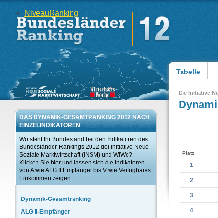
Niveau
Ranking
Tabelle
Die Initiative 
Dynamik
DAS DYNAMIK-GESAMTRANKING 2012 NACH
EINZELINDIKATOREN
Wo steht Ihr Bundesland bei den Indikatoren des
Bundesländer-Rankings 2012 der Initiative Neue
Platz
Soziale Marktwirtschaft (INSM) und WiWo?
Klicken Sie hier und lassen sich die Indikatoren
1
von A wie ALG II Empfänger bis V wie Verfügbares
Einkommen zeigen.
2
3
Dynamik-Gesamtranking
4
ALG II-Empfänger